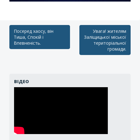
Post
Посеред хаосу, він
Увага! жителям
Тиша, Спокій і
Заліщицької міської
navigation
Впевненість.
територіальної
громади.
ВІДЕО