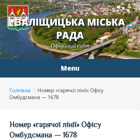
ЗАЛІЩИЦЬКА МІСЬКА
РАДА
Офіційний сайт
Menu
Skip
to
Головна
Номер «гарячої лінії» Офісу
content
Омбудсмана — 1678
Номер «гарячої лінії» Офісу
Омбудсмана — 1678