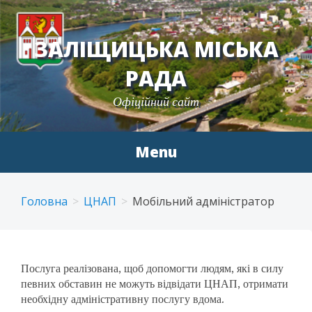
ЗАЛІЩИЦЬКА МІСЬКА
РАДА
Офіційний сайт
Menu
Skip
to
Головна
ЦНАП
Мобільний адміністратор
content
Послуга реалізована, щоб допомогти людям, які в силу
певних обставин не можуть відвідати ЦНАП, отримати
необхідну адміністративну послугу вдома.