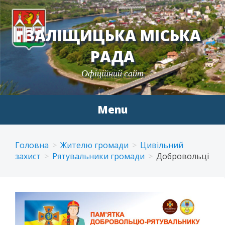
ЗАЛІЩИЦЬКА МІСЬКА
РАДА
Офіційний сайт
Menu
Skip
to
Головна
Жителю громади
Цивільний
content
захист
Рятувальники громади
Добровольці