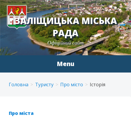
ЗАЛІЩИЦЬКА МІСЬКА
РАДА
Офіційний сайт
Menu
Skip
to
Головна
Туристу
Про місто
Історія
content
Про міста