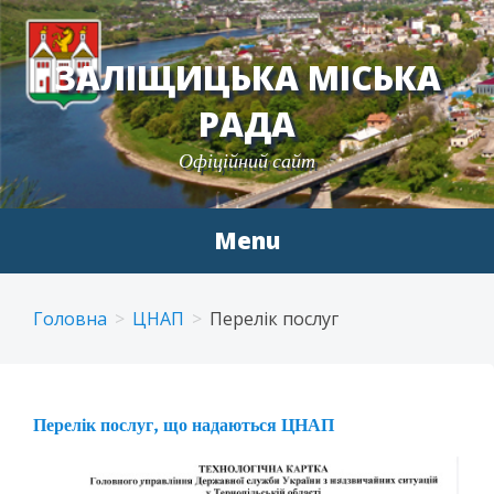
ЗАЛІЩИЦЬКА МІСЬКА
РАДА
Офіційний сайт
Menu
Skip
to
Головна
ЦНАП
Перелік послуг
content
Перелік послуг, що надаються ЦНАП