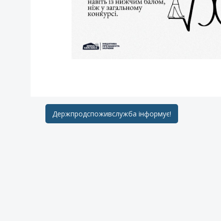
Post
Держпродспоживслужба інформує!
navigation