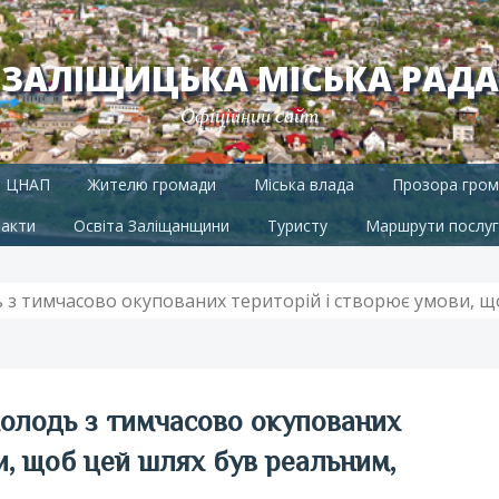
ЗАЛІЩИЦЬКА МІСЬКА РАДА
Офіційний сайт
ЦНАП
Жителю громади
Міська влада
Прозора гром
акти
Освіта Заліщанщини
Туристу
Маршрути послуг
дь з тимчасово окупованих територій і створює умови, 
 молодь з тимчасово окупованих
и, щоб цей шлях був реальним,