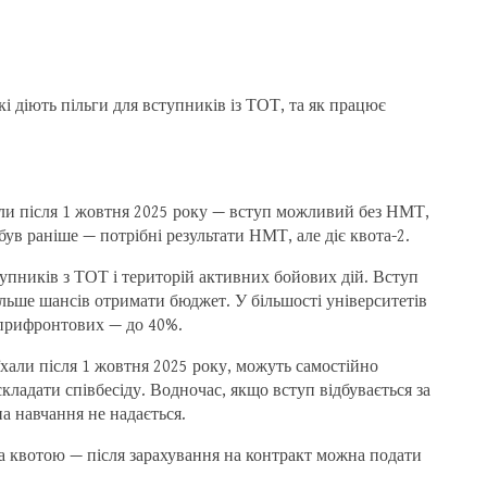
кі діють пільги для вступників із ТОТ, та як працює
али після 1 жовтня 2025 року — вступ можливий без НМТ,
 був раніше — потрібні результати НМТ, але діє квота-2.
тупників з ТОТ і територій активних бойових дій. Вступ
ільше шансів отримати бюджет. У більшості університетів
 прифронтових — до 40%.
хали після 1 жовтня 2025 року, можуть самостійно
кладати співбесіду. Водночас, якщо вступ відбувається за
а навчання не надається.
а квотою — після зарахування на контракт можна подати