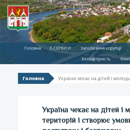
Skip
Головна
E-СЕРВІСИ
Запобігання корупції
to
content
Безбар’єрність
Конт
Головна
Україна чекає на дітей і моло
Україна чекає на дітей і
територій і створює умов