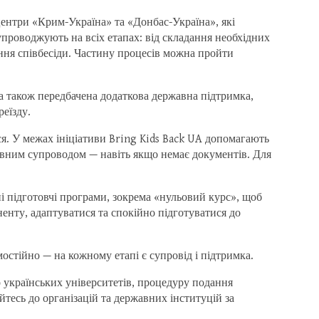
центри «Крим-Україна» та «Донбас-Україна», які
упроводжують на всіх етапах: від складання необхідних
ння співбесіди. Частину процесів можна пройти
 а також передбачена додаткова державна підтримка,
реїзду.
ся. У межах ініціативи Bring Kids Back UA допомагають
овним супроводом — навіть якщо немає документів. Для
ні підготовчі програми, зокрема «нульовий курс», щоб
енту, адаптуватися та спокійно підготуватися до
остійно — на кожному етапі є супровід і підтримка.
 українських університетів, процедуру подання
йтесь до організацій та державних інституцій за