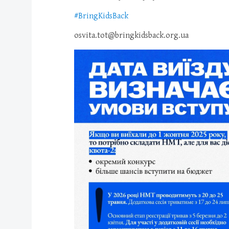
#BringKidsBack
osvita.tot@bringkidsback.org.ua