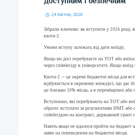
доступним і безпечним
24 Квітня, 2026
Зібрали ключове: як вступити у 2026 році, я
квота-2.
Умови вступу залежать від дати виїзду.
Якщо ви досі перебуваєте на ТОТ або виїх
через співбесіду в університеті. Якщо виїзд
Квота-2 — це окремі бюджетні місця для вс
відбувається в окремому конкурсі, що дає б
це близько 10% місць, а в переміщених або
Вступники, які перебувають на ТОТ або виї
обрати: вступати за результатами НМТ або с
співбесідою на контракт, державний грант н
Навіть якщо не вдалося пройти на бюджет з
заяву на переведення на бюджетні місця.