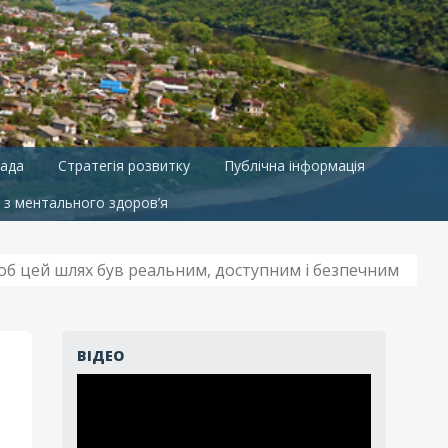
ада
Стратегія розвитку
Публічна інформація
 з ментального здоров’я
щоб цей шлях був реальним, доступним і безпечним
ВІДЕО