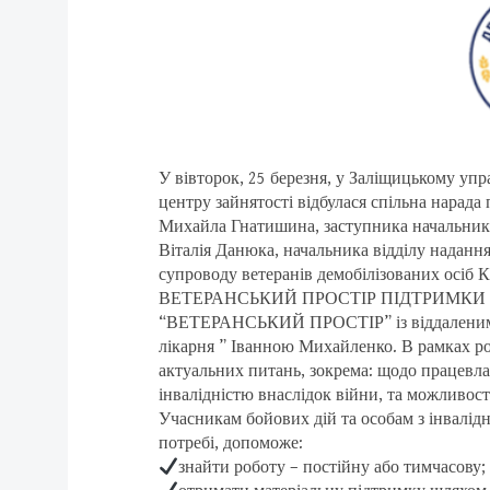
У вівторок, 25 березня, у Заліщицькому упр
центру зайнятості відбулася спільна нарада
Михайла Гнатишина, заступника начальника
Віталія Данюка, начальника відділу наданн
супроводу ветеранів демобілізованих 
ВЕТЕРАНСЬКИЙ ПРОСТІР ПІДТРИМКИ 
“ВЕТЕРАНСЬКИЙ ПРОСТІР” із віддаленим м
лікарня ” Іванною Михайленко. В рамках ро
актуальних питань, зокрема: щодо працевла
інвалідністю внаслідок війни, та можливості
Учасникам бойових дій та особам з інвалід
потребі, допоможе:
знайти роботу – постійну або тимчасову;