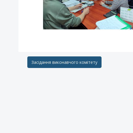
Post
Засідання виконавчого комітету
navigation