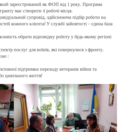
 який зареєстрований як ФОП від 1 року. Програма
гранту має створити 4 робочі місця.
дивідуальний супровід, здійснюючи підбір роботи на
стей кожного клієнта! У службі зайнятості – єдина база
ожливість обрати відповідну роботу у будь-якому регіоні
пектр послуг для воїнів, які повернулися з фронту.
сою :
ктивної підтримки переходу ветеранів війни та
 бо цивільного життя!