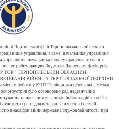
авлінні Чортківської філії Тернопільського обласного
 працівників управління, а саме: начальника управління
 управління, начальника відділу працевлаштування
я послуг роботодавцям Людмили Яковець та фахівця із
осіб КУ ТОР ” ТЕРНОПІЛЬСЬКИЙ ОБЛАСНИЙ
ВЕТЕРАНІВ ВІЙНИ ТА ТЕРИТОРІАЛЬНОЇ ОБОРОНИ
ісцем роботи у КНП “Заліщицька центральна міська
бочої зустрічі було обговорено ряд надзвичайно
штування та навчання учасників бойових дій та осіб з
 отримати грант для ветеранів та членів їх сімей.
ністю внаслідок війни державна служба зайнятості, при