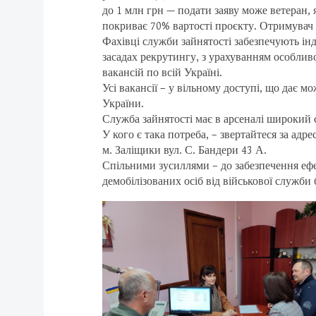
до 1 млн грн — подати заяву може ветеран,
покриває 70% вартості проєкту. Отримувач 
Фахівці служби зайнятості забезпечують ін
засадах рекрутингу, з урахуванням особливо
вакансій по всій Україні.
Усі вакансії – у вільному доступі, що дає м
України.
Служба зайнятості має в арсеналі широкий с
У кого є така потреба, – звертайтеся за адре
м. Заліщики вул. С. Бандери 43 А.
Спільними зусиллями – до забезпечення ефе
демобілізованих осіб від військової служби