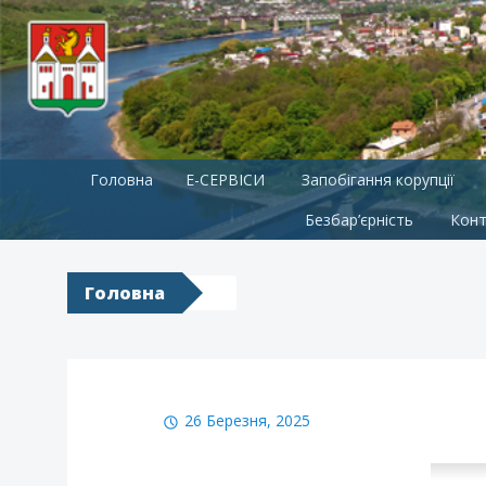
Skip
Головна
E-СЕРВІСИ
Запобігання корупції
to
content
Безбар’єрність
Конт
Головна
26 Березня, 2025