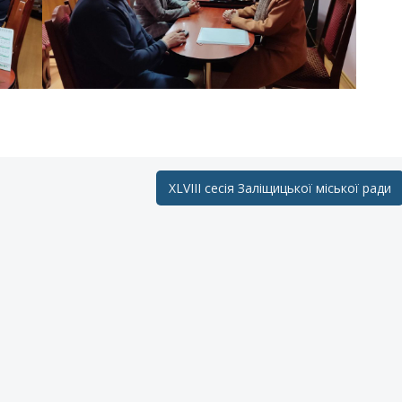
XLVIII сесія Заліщицької міської ради