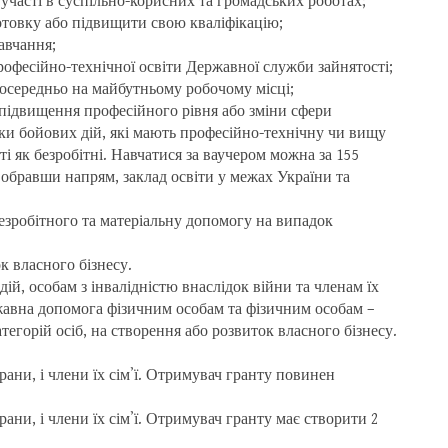
участі в суспільно-корисних та громадських роботах;
отовку або підвищити свою кваліфікацію;
авчання;
офесійно-технічної освіти Державної служби зайнятості;
посередньо на майбутньому робочому місці;
 підвищення професійного рівня або зміни сфери
ки бойових дій, які мають професійно-технічну чи вищу
сті як безробітні. Навчатися за ваучером можна за 155
 обравши напрям, заклад освіти у межах України та
езробітного та матеріальну допомогу на випадок
к власного бізнесу.
ій, особам з інвалідністю внаслідок війни та членам їх
жавна допомога фізичним особам та фізичним особам –
тегорій осіб, на створення або розвиток власного бізнесу.
рани, і члени їх сімʼї. Отримувач гранту повинен
рани, і члени їх сімʼї. Отримувач гранту має створити 2