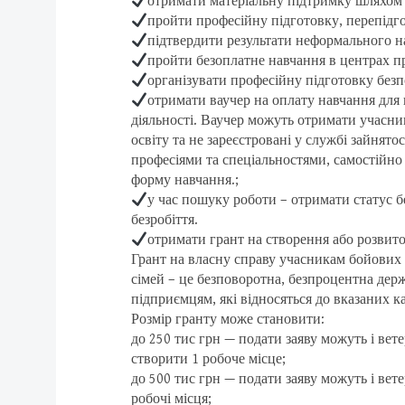
отримати матеріальну підтримку шляхом 
пройти професійну підготовку, перепідг
підтвердити результати неформального н
пройти безоплатне навчання в центрах пр
організувати професійну підготовку без
отримати ваучер на оплату навчання для
діяльності. Ваучер можуть отримати учасни
освіту та не зареєстровані у службі зайнято
професіями та спеціальностями, самостійно
форму навчання.;
у час пошуку роботи – отримати статус б
безробіття.
отримати грант на створення або розвито
Грант на власну справу учасникам бойових д
сімей – це безповоротна, безпроцентна дер
підприємцям, які відносяться до вказаних ка
Розмір гранту може становити:
до 250 тис грн — подати заяву можуть і вете
створити 1 робоче місце;
до 500 тис грн — подати заяву можуть і вете
робочі місця;