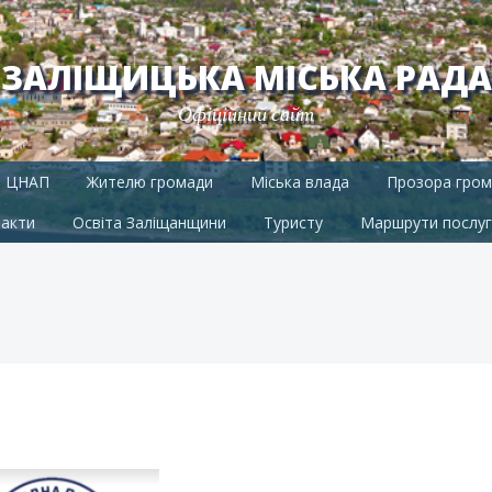
ЗАЛІЩИЦЬКА МІСЬКА РАДА
Офіційний сайт
ЦНАП
Жителю громади
Міська влада
Прозора гром
акти
Освіта Заліщанщини
Туристу
Маршрути послуг