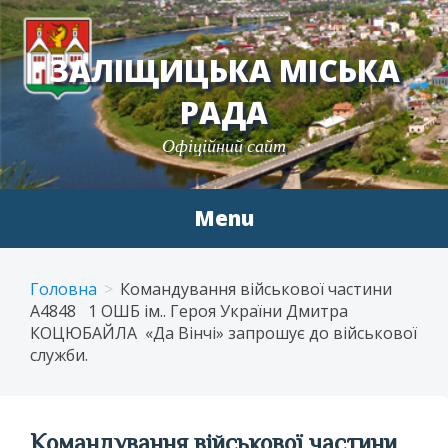
ЗАЛІЩИЦЬКА МІСЬКА
РАДА
Офіційний сайт
Menu
Skip
to
Головна
Командування військової частини
content
А4848 1 ОШБ ім.. Героя України Дмитра
КОЦЮБАЙЛА «Да Вінчі» запрошує до військової
служби.
Командування військової частини