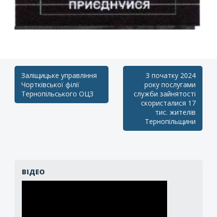
Post
Заліщицьке управління
З початку 2024
Чортківської філії
року послугами
navigation
Тернопільського ОЦЗ
служби зайнятості
скористалися 17
тис. жителів
Тернопільщини
ВІДЕО