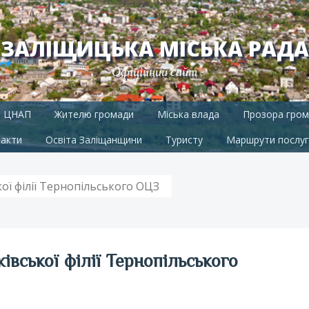
ЗАЛІЩИЦЬКА МІСЬКА РАДА
Офіційний сайт
ЦНАП
Жителю громади
Міська влада
Прозора гром
акти
Освіта Заліщанщини
Туристу
Маршрути послуг
ої філії Тернопільського ОЦЗ
івської філії Тернопільського