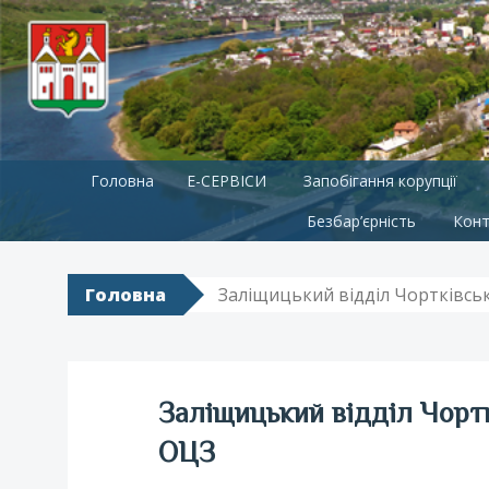
Skip
Головна
E-СЕРВІСИ
Запобігання корупції
to
content
Безбар’єрність
Конт
Головна
Заліщицький відділ Чортківськ
Заліщицький відділ Чортк
ОЦЗ