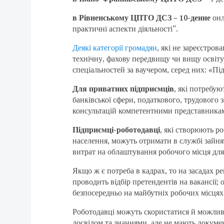
в Рівненському ЦПТО ДСЗ – 10-денне
онл
практичні аспекти діяльності”.
Деякі категорії громадян
, які не зареєстров
технічну, фахову передвищу чи вищу освіту,
спеціальностей за ваучером, серед них: «П
Для приватних підприємців
, які потребу
банківської сфери, податкового, трудового 
консультацій компетентними представника
Підприємці-роботодавці
, які створюють ро
населення, можуть отримати в службі зайня
витрат на облаштування робочого місця для 
Якщо ж є потреба в кадрах, то на засадах р
проводить відбір претендентів на вакансії; 
безпосередньо на майбутніх робочих місцях
Роботодавці можуть скористатися й можливі
досвідом та знаннями, але не мають докуме