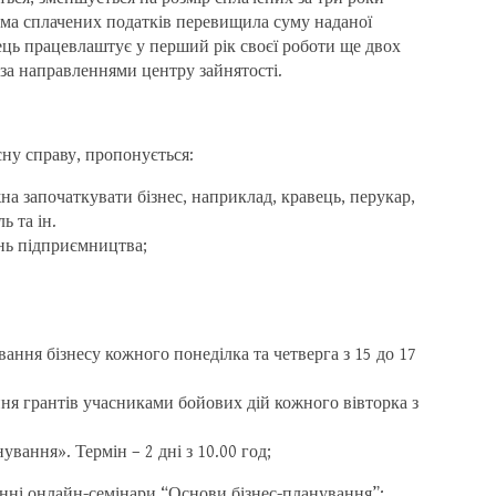
ума сплачених податків перевищила суму наданої
ць працевлаштує у перший рік своєї роботи ще двох
 за направленнями центру зайнятості.
сну справу, пропонується:
на започаткувати бізнес, наприклад, кравець, перукар,
ь та ін.
тань підприємництва;
ння бізнесу кожного понеділка та четверга з 15 до 17
я грантів учасниками бойових дій кожного вівторка з
вання». Термін – 2 дні з 10.00 год;
енні онлайн-семінари “Основи бізнес-планування”;