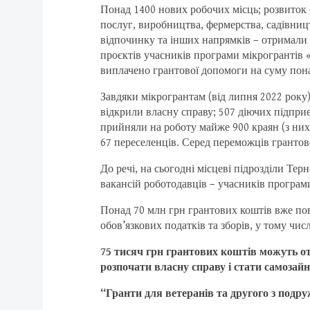
Понад 1400 нових робочих місць; розвиток б
послуг, виробництва, фермерства, садівництв
відпочинку та інших напрямків – отримали 
проєктів учасників програми мікрогрантів 
виплачено грантової допомоги на суму пона
Завдяки мікрогрантам (від липня 2022 року) 
відкрили власну справу; 507 діючих підприє
прийняли на роботу майже 900 краян (з них,
67 переселенців. Серед переможців грантово
До речі, на сьогодні місцеві підрозділи Т
вакансій роботодавців – учасників програм
Понад 70 млн грн грантових коштів вже пов
обов’язкових податків та зборів, у тому чи
75 тисяч грн грантових коштів
можуть от
розпочати власну справу і стати самозай
“Гранти для ветеранів та другого з подр