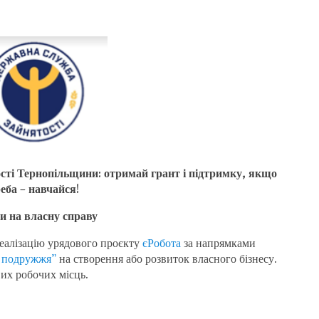
тості Тернопільщини: отримай грант і підтримку, якщо
еба – навчайся!
и на власну справу
еалізацію урядового проєкту
єРобота
за напрямками
їх подружжя”
на створення або розвиток власного бізнесу.
их робочих місць.