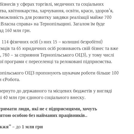
ізнесів у сферах торгівлі, медичних та соціальних
а, квітникарства, харчування, освіти, краси, здоров’я,
можливість для розвитку завдяки реалізації майже 700
«Власна справа» на Тернопільщині. Загалом їм буде
д 160 млн грн.
114 фізичних осіб (з них 15 – колишні безробітні)
мців та 65 юридичних осіб розвивають свій бізнес та вже
 780 – за сприяння Тернопільського ОЦЗ), у тому числі
ї програми є переселенці та релоковані підприємства.
ернопільського ОЦЗ пропонують шукачам роботи більше 100
и єРобота.
ернуто до державного та місцевих бюджетів у вигляді
слі 40 млн грн єдиного соціального внеску.
римати люди, які не є підприємцями, хочуть
нятою особою без найманих працівників..
ужжя” –
до
1 млн грн