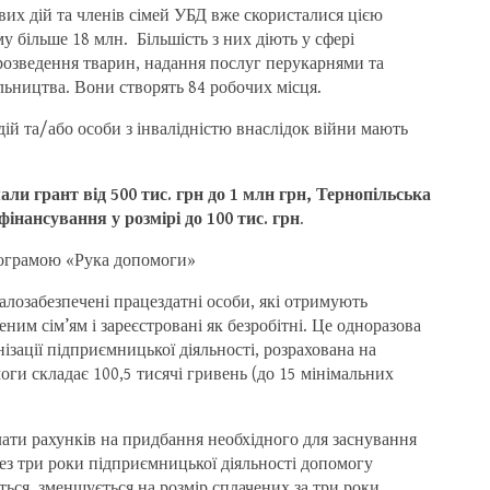
вих дій та членів сімей УБД вже скористалися цією
 більше 18 млн. Більшість з них діють у сфері
, розведення тварин, надання послуг перукарнями та
ільництва. Вони створять 84 робочих місця.
ій та/або особи з інвалідністю внаслідок війни мають
али грант від 500 тис. грн до 1 млн грн, Тернопільська
інансування у розмірі до 100 тис. грн
.
ограмою «Рука допомоги»
лозабезпечені працездатні особи, які отримують
им сім’ям і зареєстровані як безробітні. Це одноразова
ізації підприємницької діяльності, розрахована на
ги складає 100,5 тисячі гривень (до 15 мінімальних
ати рахунків на придбання необхідного для заснування
рез три роки підприємницької діяльності допомогу
ться, зменшується на розмір сплачених за три роки