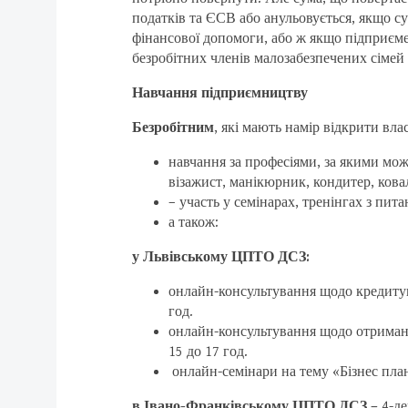
податків та ЄСВ або анульовується, якщо с
фінансової допомоги, або ж якщо підприєме
безробітних членів малозабезпечених сімей
Навчання підприємництву
Безробітним
, які мають намір відкрити вла
навчання за професіями, за якими мож
візажист, манікюрник, кондитер, ковал
– участь у семінарах, тренінгах з пи
а також:
у Львівському ЦПТО ДСЗ:
онлайн-консультування щодо кредитува
год.
онлайн-консультування щодо отриманн
15 до 17 год.
онлайн-семінари на тему «Бізнес плану
в Івано-Франківському ЦПТО ДСЗ –
4-д