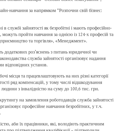
айн-навчання за напрямком “Розпочни свій бізнес:
ані в службі зайнятості як безробітні і мають професійно-
 можуть пройти навчання за однією із 124-х професій та
ідприємництво та торгівля», «Менеджмент».
ють додаткових роз’яснень з питань юридичної чи
законодавства служба зайнятості організовує надання
ми відповідних установ.
бочі місця та працевлаштовують на них різні категорії
тості ряд компенсацій, у тому числі відшкодування
людини з інвалідністю на суму до 100,6 тис. грн.
екрутингу на замовлення роботодавців служба зайнятості
організовує професійне навчання безробітних, у т.ч.
.
стю, аби їх працівники, які, володіють практичним
нта про підтвердження кваліфікації – підтвердили