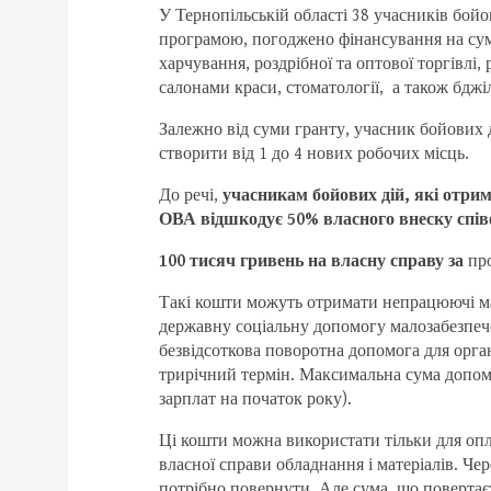
У Тернопільській області 38 учасників бойо
програмою, погоджено фінансування на суму
харчування, роздрібної та оптової торгівлі
салонами краси, стоматології, а також бдж
Залежно від суми гранту, учасник бойових д
створити від 1 до 4 нових робочих місць.
До речі,
учасникам бойових дій, які отрим
ОВА відшкодує 50% власного внеску співф
100 тисяч гривень на власну справу за
пр
Такі кошти можуть отримати непрацюючі ма
державну соціальну допомогу малозабезпечен
безвідсоткова поворотна допомога для орган
трирічний термін. Максимальна сума допомо
зарплат на початок року).
Ці кошти можна використати тільки для опл
власної справи обладнання і матеріалів. Че
потрібно повернути. Але сума, що повертає