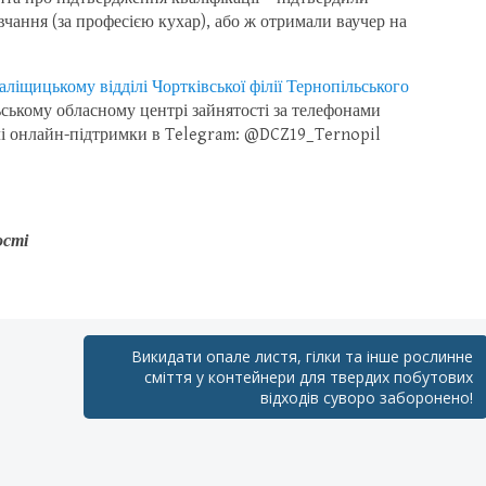
чання (за професією кухар), або ж отримали ваучер на
аліщицькому відділі Чортківської філії Тернопільського
льському обласному центрі зайнятості за телефонами
алі онлайн-підтримки в Telegram: @DCZ19_Ternopil
ості
Викидати опале листя, гілки та інше рослинне
сміття у контейнери для твердих побутових
відходів суворо заборонено!