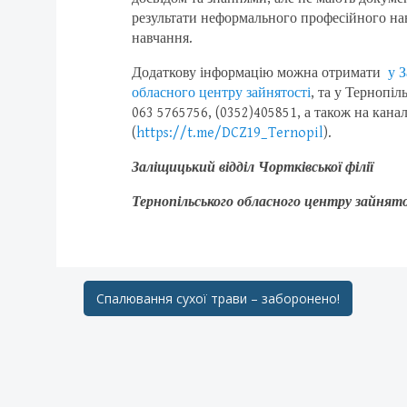
результати неформального професійного нав
навчання.
Додаткову інформацію можна отримати
у З
обласного центру зайнятості
, та у Тернопі
063 5765756, (0352)405851, а також на кан
(
https://t.me/DCZ19_Ternopil
).
Заліщицький відділ Чортківської філії
Тернопільського обласного центру зайнят
Post
Спалювання сухої трави – заборонено!
navigation